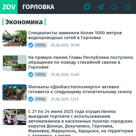
ZOV
ГОРЛОВКА
Экономика
Специалисты заменили более 1000 метров
водопроводных сетей в Горловке
25.06.2025, 16:08
ОФИЦ.
На прямую линию Главы Республики поступило
обращение по поводу стихийной свалки в
Горловке
25.06.2025, 14:05
ОФИЦ.
Филиалы «Донбасстеплоэнерго» активно
готовятся к следующему отопительному сезону
25.06.2025, 12:13
ОФИЦ.
С 21 по 24 июня 2025 года осуществлена
выездная торговля с использованием
автомагазинов в населенных пунктах городских
округов Донецк, Докучаевск, Горловка,
Макеевка, Мариуполь, Харцызск, на территории
г. Авдеевка, а также...