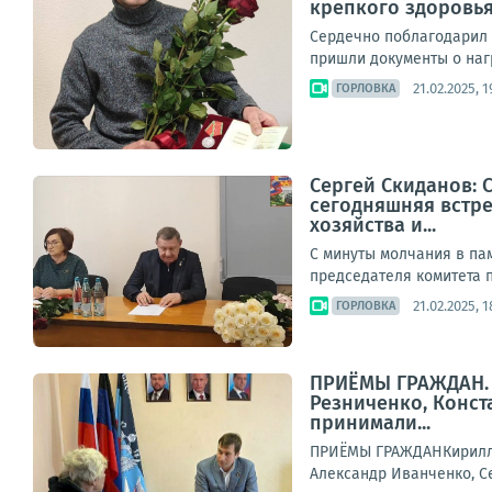
крепкого здоровья
Сердечно поблагодарил 
пришли документы о наг
21.02.2025, 1
ГОРЛОВКА
Сергей Скиданов: 
сегодняшняя встре
хозяйства и...
С минуты молчания в па
председателя комитета п
21.02.2025, 1
ГОРЛОВКА
ПРИЁМЫ ГРАЖДАН. К
Резниченко, Конст
принимали...
ПРИЁМЫ ГРАЖДАНКирилл Р
Александр Иванченко, С