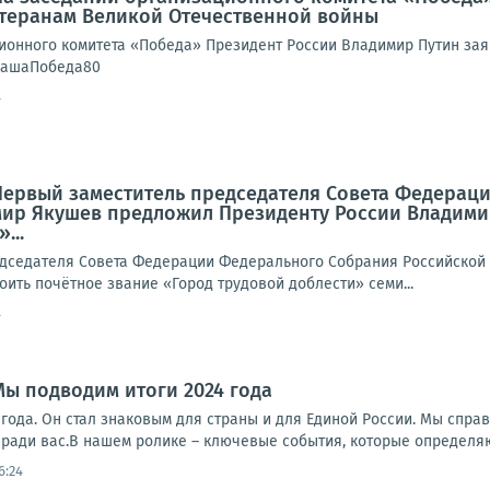
етеранам Великой Отечественной войны
ионного комитета «Победа» Президент России Владимир Путин за
НашаПобеда80
4
Первый заместитель председателя Совета Федерац
ир Якушев предложил Президенту России Владимир
...
едседателя Совета Федерации Федерального Собрания Российской
ить почётное звание «Город трудовой доблести» семи...
4
Мы подводим итоги 2024 года
года. Он стал знаковым для страны и для Единой России. Мы спра
и ради вас.В нашем ролике – ключевые события, которые определяют
6:24