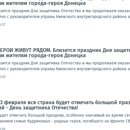
м жителям города-героя Донецка
ится праздник Дня защитника Отечества и мы продолжаем оказа
но с руководителем управы Киевского внутригородского района ад
6:37
ГЕРОИ ЖИВУТ РЯДОМ. Близится праздник Дня защит
м жителям города-героя Донецка
ится праздник Дня защитника Отечества и мы продолжаем оказа
но с руководителем управы Киевского внутригородского района ад
6:19
23 февраля вся страна будет отмечать большой пр
й - День защитника Отечества!
будет отмечать большой праздник, особенно значимый во время с
манием семью Кудряковых - родных героя, погибшего на фронте СВ
1:18