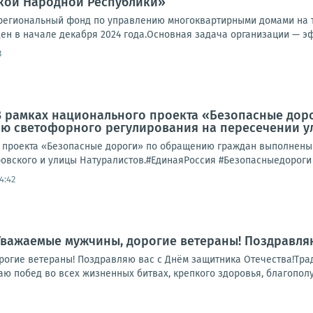
кой Народной Республики»
региональный фонд по управлению многоквартирными домами на 
н в начале декабря 2024 года.Основная задача организации — эф
3
 В рамках национального проекта «Безопасные до
ию светофорного регулирования на пересечении у
 проекта «Безопасные дороги» по обращению граждан выполнены
овского и улицы Натуралистов.#ЕдинаяРоссия #Безопасныедороги
14:42
Уважаемые мужчины, дорогие ветераны! Поздравляю
огие ветераны! Поздравляю вас с Днём защитника Отечества!Тради
ю побед во всех жизненных битвах, крепкого здоровья, благополуч