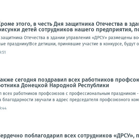
Кроме этого, в честь Дня защитника Отечества в з
исунки детей сотрудников нашего предприятия, п
ня защитника Отечества в здании управления «ДРСУ» размещены 
е празднику!Все детишки, принявшие участие в конкурсе, будут о
9:51
Также сегодня поздравил всех работников профс
отника Донецкой Народной Республики
л всех работников профсоюзов с профессиональным праздником 
а благодарности звучали в адрес председателя профсоюзного ком
9:44
Сердечно поблагодарил всех сотрудников «ДРСУ», 