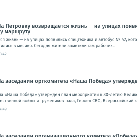
На Петровку возвращается жизнь — на улицах появ
му маршруту
ся жизнь — на улицах появились спецтехника и автобус № 42, кот
ились в месиво. Сегодня жители заметили там рабочих...
3:42
На заседании оргкомитета «Наша Победа» утвержд
та «Наша Победа» утвержден план мероприятий к 80-летию Велик
ественной войны и тружеников тыла, Героев СВО, Всероссийский к
4:49
На заседании организационного комитета «Победа