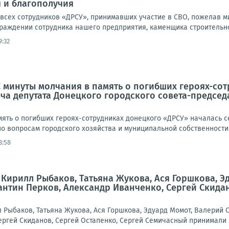
 и благополучия
всех сотрудников «ДРСУ», принимавших участие в СВО, пожелав м
раждении сотрудника нашего предприятия, каменщика строительно
9:32
С минуты молчания в память о погибших героях-со
ча депутата Донецкого городского совета-председ
мять о погибших героях-сотрудниках донецкого «ДРСУ» началась с
о вопросам городского хозяйства и муниципальной собственности 
8:58
ирилл Рыбаков, Татьяна Жукова, Ася Горшкова, Э
антин Перков, Александр Иванченко, Сергей Скида
ыбаков, Татьяна Жукова, Ася Горшкова, Эдуард Момот, Валерий Со
ергей Скиданов, Сергей Остапенко, Сергей Семичасный принимали 