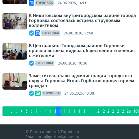
24.06.2026, 14:11
ГОРЛОВКА
В Никитовском внутригородском районе города
Горловка состоялась встреча с трудовым
коллективом
24.06.2026, 12:48
ГОРЛОВКА
В Центрально-Городском районе Горловки
прошла встреча лидера общественного мнения
с жителями
24.06.2026, 10:36
ГОРЛОВКА
Заместитель главы администрации городского
округа Горловка Игорь Горбатов провел прием
граждан
24.06.2026, 10:08
ГОРЛОВКА
...
1
2
3
4
5
6
7
8
9
10
11
12
13
14
15
16
17
18
19
20
21
22
23
24
25
26
10
© Лента новостей Горловки
Email:
info@gorlovkanews.ru