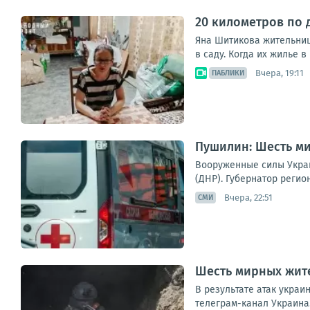
20 километров по 
Яна Шитикова жительница
в саду. Когда их жилье в
Вчера, 19:11
ПАБЛИКИ
Пушилин: Шесть ми
Вооруженные силы Укра
(ДНР). Губернатор регио
Вчера, 22:51
СМИ
Шесть мирных жите
В результате атак укра
телеграм-канал Украина.