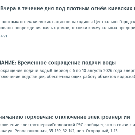
 Вчера в течение дня под плотным огнём киевских
д плотным огнём киевских нацистов находился Центрально-Городск
ованы повреждения жилых домов, техники коммунальных предприят
14:21
МАНИЕ: Временное сокращение подачи воды
кращение подачи водыВ период с 6 по 10 августа 2026 года энерг
тключение подстанций, обеспечивающих работу объектов водоснабж
Вниманию горловчан: отключение электроэнергии
ключение электроэнергииГорловский РЭС сообщает, что в связи с 
м: ул. Революционная, 35-159, 32-142, пер. Огородный, 1-13...