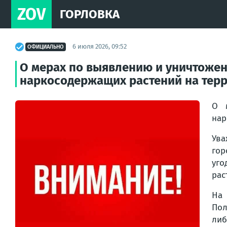
ZOV
ГОРЛОВКА
6 июля 2026, 09:52
ОФИЦИАЛЬНО
О мерах по выявлению и уничтожен
наркосодержащих растений на терр
О 
нар
Ув
гор
уго
рас
На 
Пол
либ