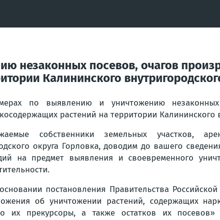
ию незаконных посевов, очагов произ
итории Калининского внутригородског
мерах по выявлению и уничтожению незаконных 
косодержащих растений на территории Калининского 
ажаемые собственники земельных участков, арен
одского округа Горловка, доводим до вашего сведен
дий на предмет выявления и своевременного унич
тительности.
основании постановления Правительства Российской 
ожения об уничтожении растений, содержащих нарк
о их прекурсоры, а также остатков их посевов»