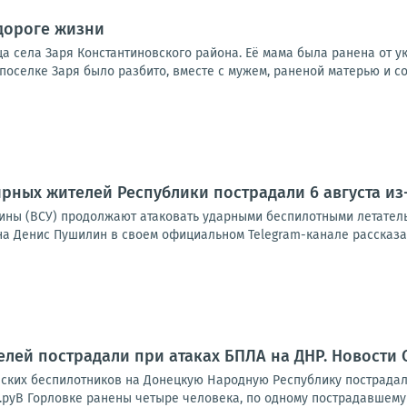
дороге жизни
 села Заря Константиновского района. Её мама была ранена от ук
 поселке Заря было разбито, вместе с мужем, раненой матерью и со
рных жителей Республики пострадали 6 августа из
ины (ВСУ) продолжают атаковать ударными беспилотными летател
на Денис Пушилин в своем официальном Telegram-канале рассказал
лей пострадали при атаках БПЛА на ДНР. Новости 
инских беспилотников на Донецкую Народную Республику пострадал
руВ Горловке ранены четыре человека, по одному пострадавшему —