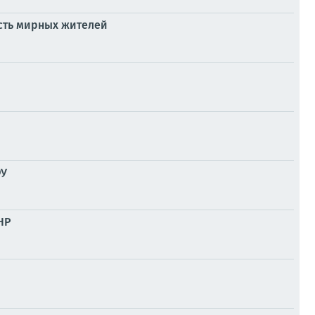
есть мирных жителей
ФУ
НР